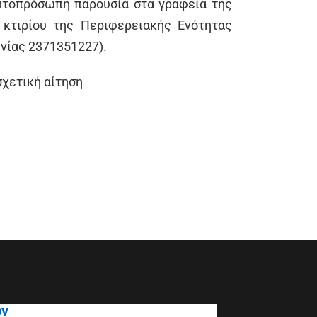
αυτοπρόσωπη παρουσία στα γραφεία της
 κτιρίου της Περιφερειακής Ενότητας
νίας 2371351227).
σχετική αίτηση
ων