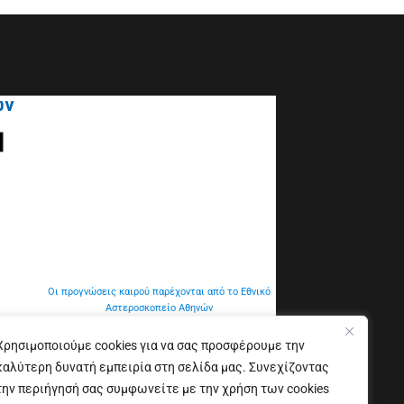
ων
Οι προγνώσεις καιρού παρέχονται από το Εθνικό
Αστεροσκοπείο Αθηνών
Χρησιμοποιούμε cookies για να σας προσφέρουμε την
καλύτερη δυνατή εμπειρία στη σελίδα μας. Συνεχίζοντας
την περιήγησή σας συμφωνείτε με την χρήση των cookies
Δήλωση προσβασιμότητας