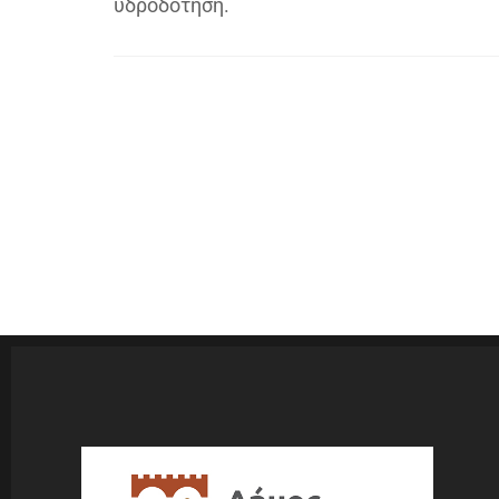
υδροδότηση.