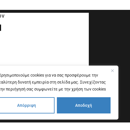
ων
Χρησιμοποιούμε cookies για να σας προσφέρουμε την
Οι προγνώσεις καιρού παρέχονται από το Εθνικό
Αστεροσκοπείο Αθηνών
καλύτερη δυνατή εμπειρία στη σελίδα μας. Συνεχίζοντας
την περιήγησή σας συμφωνείτε με την χρήση των cookies
Δήλωση προσβασιμότητας
Απόρριψη
Αποδοχή
Copyright © 2026. All Rights Reserved