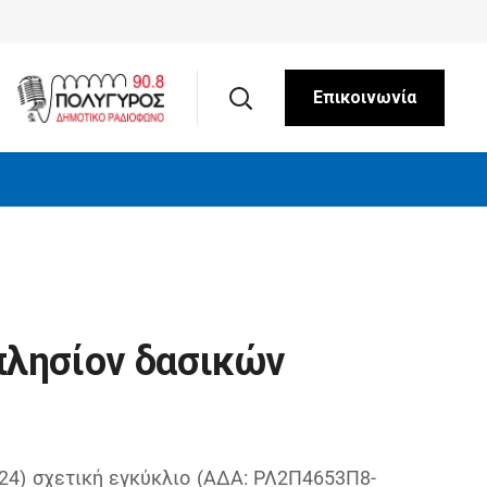
ύλια
Επικοινωνία
πλησίον δασικών
024) σχετική εγκύκλιο (ΑΔΑ: ΡΛ2Π4653Π8-