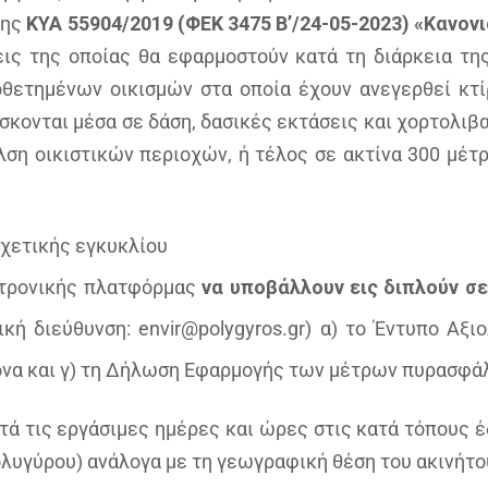
της
ΚΥΑ 55904/2019 (ΦΕΚ 3475 Β’/24-05-2023)
«Κανονι
ξεις της οποίας θα εφαρμοστούν κατά τη διάρκεια τ
οθετημένων οικισμών στα οποία έχουν ανεγερθεί κτί
σκονται μέσα σε δάση, δασικές εκτάσεις και χορτολιβ
άλση οικιστικών περιοχών, ή τέλος σε ακτίνα 300 μέ
χετικής εγκυκλίου
εκτρονικής πλατφόρμας
να υποβάλλουν εις διπλούν σ
κή διεύθυνση: envir@polygyros.gr) α) το Έντυπο Αξι
ονα και γ) τη Δήλωση Εφαρμογής των μέτρων πυρασφά
τά τις εργάσιμες ημέρες και ώρες στις κατά τόπους
λυγύρου) ανάλογα με τη γεωγραφική θέση του ακινήτο