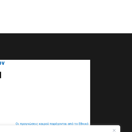
ων
Οι προγνώσεις καιρού παρέχονται από το Εθνικό
Αστεροσκοπείο Αθηνών