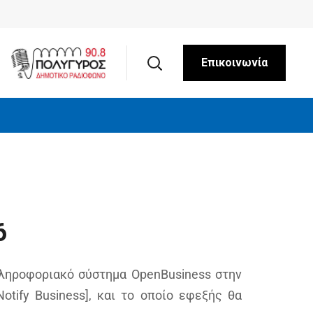
Επικοινωνία
6
πληροφοριακό σύστημα OpenBusiness στην
Notify Business], και το οποίο εφεξής θα